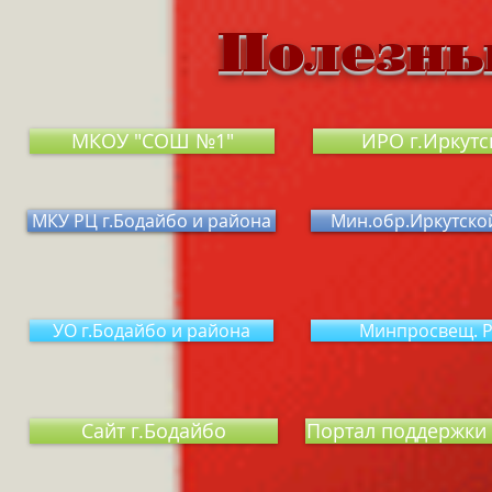
Полезны
МКОУ "СОШ №1"
ИРО г.Иркутс
МКУ РЦ г.Бодайбо и района
Мин.обр.Иркутской
УО г.Бодайбо и района
Минпросвещ. 
Сайт г.Бодайбо
Портал поддержки