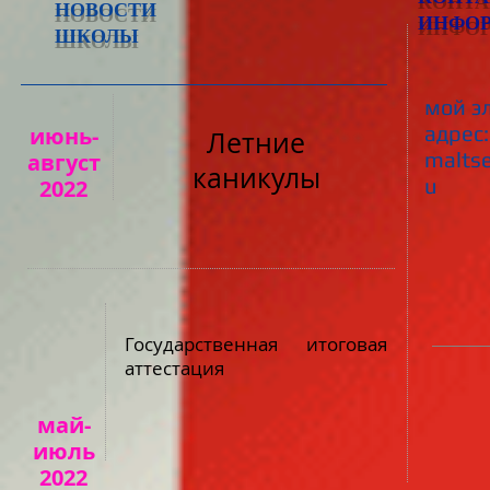
НОВОСТИ
ИНФО
ШКОЛЫ
мой э
адрес:
июнь-
Летние
malts
август
каникулы
u
2022
Государственная итоговая
аттестация
май-
июль
2022